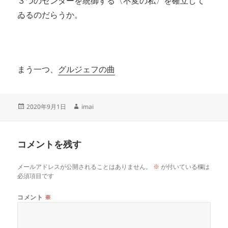
３つのセンターを統御する〈不変の私〉を確立して
ゐるのだらうか。
まう一つ、
グルジェフの曲
投
作
2020年9月1日
imai
稿
成
日:
者
コメントを残す
メールアドレスが公開されることはありません。
※
が付いている欄は
必須項目です
コメント
※