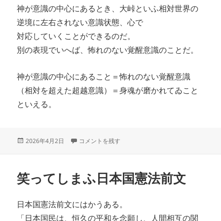
神が意識の中心にあるとき、大峠といふ相対世界の
逆境に左右されない意識状態、心で
対応していくことができるのだ。
別の表現でいへば、怖れのない覚醒意識のことだ。
神が意識の中心にあること＝怖れのない覚醒意識
（相対を超えた超越意識）＝身魂が磨かれてゐこと
といえる。
投
大峠を越えるのに必要な身魂磨きとは に
2026年4月2日
コメントを残す
稿
日:
笑ってしまふ日本国憲法前文
日本国憲法前文にはかうある。
「日本国民は、恒久の平和を念願し、人間相互の関