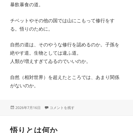
暴飲暴食の道。
チベットやその他の国では山にこもって修行をす
る。悟りのために。
自然の道は、そのやうな修行を認めるのか。子孫を
絶やす道。生物としては違ふ道。
人類が増えすぎてゐるのでいいのか。
自然（相対世界）を超えたところでは、あまり関係
がないのか。
投
ラマナ・マハルシは悟ってゐたか？ に
2026年7月16日
コメントを残す
稿
日:
悟りとは何か