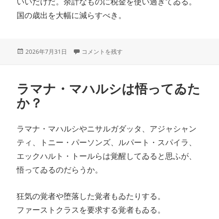
いいだけだ。余計なものに税金を使い過ぎてゐる。
国の歳出を大幅に減らすべき。
投
消費税は全廃すべし に
2026年7月31日
コメントを残す
稿
日:
ラマナ・マハルシは悟ってゐた
か？
ラマナ・マハルシやニサルガダッタ、アジャシャン
ティ、トニー・パーソンズ、ルパート・スパイラ、
エックハルト・トールらは覚醒してゐると思ふが、
悟ってゐるのだらうか。
狂気の覚者や堕落した覚者もゐたりする。
ファーストクラスを要求する覚者もゐる。