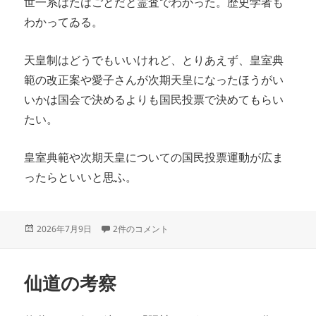
世一系はたはごとだと霊査でわかった。歴史学者も
わかってゐる。
天皇制はどうでもいいけれど、とりあえず、皇室典
範の改正案や愛子さんが次期天皇になったほうがい
いかは国会で決めるよりも国民投票で決めてもらい
たい。
皇室典範や次期天皇についての国民投票運動が広ま
ったらといいと思ふ。
投
天皇制および次期天皇 への
2026年7月9日
2件のコメント
稿
日:
仙道の考察