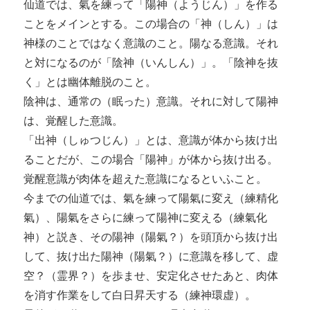
仙道では、氣を練って「陽神（ようじん）」を作る
ことをメインとする。この場合の「神（しん）」は
神様のことではなく意識のこと。陽なる意識。それ
と対になるのが「陰神（いんしん）」。「陰神を抜
く」とは幽体離脱のこと。
陰神は、通常の（眠った）意識。それに対して陽神
は、覚醒した意識。
「出神（しゅつじん）」とは、意識が体から抜け出
ることだが、この場合「陽神」が体から抜け出る。
覚醒意識が肉体を超えた意識になるといふこと。
今までの仙道では、氣を練って陽氣に変え（練精化
氣）、陽氣をさらに練って陽神に変える（練氣化
神）と説き、その陽神（陽氣？）を頭頂から抜け出
して、抜け出た陽神（陽氣？）に意識を移して、虚
空？（霊界？）を歩ませ、安定化させたあと、肉体
を消す作業をして白日昇天する（練神環虚）。