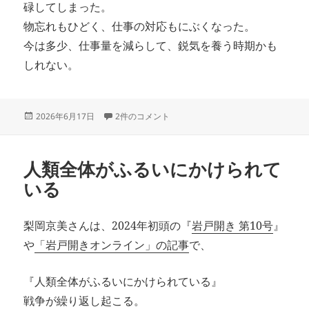
碌してしまった。
物忘れもひどく、仕事の対応もにぶくなった。
今は多少、仕事量を減らして、鋭気を養う時期かも
しれない。
投
２カ月も投稿してゐない への
2026年6月17日
2件のコメント
稿
日:
人類全体がふるいにかけられて
いる
梨岡京美さんは、2024年初頭の『
岩戸開き 第10号
』
や
「岩戸開きオンライン」の記事
で、
『人類全体がふるいにかけられている』
戦争が繰り返し起こる。