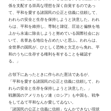
係を支配する崇高な理想を深く自覚するのであっ
て、平和を愛する諸国民の公正と信義に信頼して、
われらの安全と生存を保持しようと決意した。われ
らは、平和を維持し、専制と隷従、圧迫と偏狭を地
上から永遠に除去しようと努めている国際社会にお
いて、名誉ある地位を占めたいと思ふ。われらは、
全世界の国民が、ひとしく恐怖と欠乏から免れ、平
和のうちに生存する権利を有することを確認す
る。」
占領下にあったときに作られた憲法であるが、
「平和を愛する諸国民の公正と信義に信頼して、わ
れらの安全と生存を保持しようと決意した。」
戦勝国のアメリカもソ連（ロシア）も中国も、戦争
をしてゐて平和なんか愛してゐない。
「諸国民の公正と信義に信頼」なんかできない現状