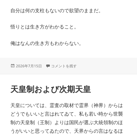
自分は何の支柱もないので欲望のままだ。
悟りとは生き方がわかること。
俺はなんの生き方もわからない。
投
悟りとは何か に
2026年7月15日
コメントを残す
稿
日:
天皇制および次期天皇
天皇については、霊査の取材で霊界（神界）からは
どうでもいいと言はれてゐて、私も若い時から世襲
制の天皇制（王制）よりは国民が選ぶ大統領制のほ
うがいいと思ってゐたので、天界からの言はなるほ