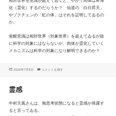
相対世界を意識が超えてゐくと、やがて肉体は希薄
化（霊化）するのだらうか？ 仙道の「白日昇天」
やゾクチェンの「虹の体」はそれを証明してゐるの
か。
覚醒意識は相対世界（対象世界）を超えてゐるが故
に科学の対象にはならないが、肉体が霊化していく
メカニズムは科学の対象になり解明できるのか？
投
仙道の考察 に
2026年7月8日
コメントを残す
稿
日:
霊感
中村天風さんは、無思考状態になると霊感が発露す
ると言ってゐる。