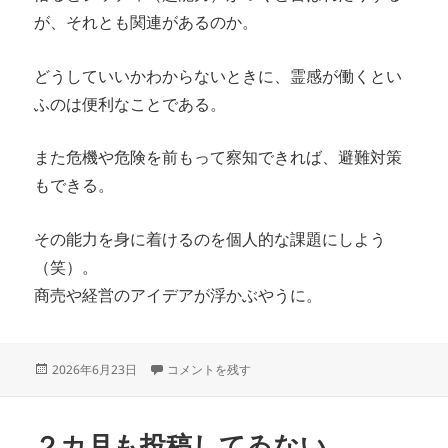
が、それとも関連があるのか。
どうしていいかわからないときに、霊感が働くとい
ふのは便利なことである。
また危機や危険を前もって察知できれば、避難対策
もできる。
その能力を身に着けるのを個人的な課題にしよう
（笑）。
商売や経営のアイデアが浮かぶやうに。
投
霊感 に
2026年6月23日
コメントを残す
稿
日:
２カ月も投稿してゐない