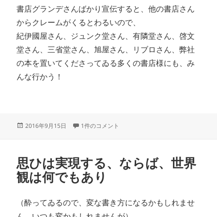
書店グランデさんばかり宣伝すると、他の書店さん
からクレームがくるとわるいので、
紀伊國屋さん、ジュンク堂さん、有隣堂さん、啓文
堂さん、三省堂さん、旭屋さん、リブロさん、弊社
の本を置いてくださってゐる多くの書店様にも、み
んな行かう！
投
精神世界本のメッカ、書泉グランデへ行かう！ への
2016年9月15日
1件のコメント
稿
日:
思ひは実現する、ならば、世界
観は何でもあり
（酔ってゐるので、変な書き方になるかもしれませ
ん。いつも変かもしれませんが）