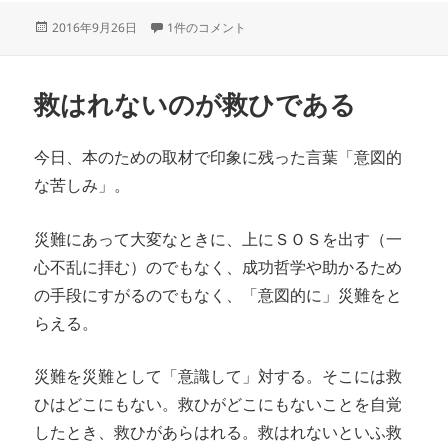
投
世間とのギャップ その３ への
2016年9月26日
1件のコメント
稿
日:
救はれないのが救ひである
今日、本のための取材で印象に残った言葉「意図的
な苦しみ」。
災難にあって大変なときに、上にＳＯＳを出す（一
心不乱に拝む）のでもなく、成功哲学や助かるため
の手段にすがるのでもなく、「意図的に」災難をと
らえる。
災難を災難として「意識して」対する。そこには救
ひはどこにもない。救ひがどこにもないことを自覚
したとき、救ひがあらはれる。救はれないといふ救