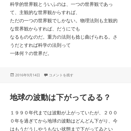
科学的世界観とういふのは、一つの世界観であっ
て、主観的な世界観からすれば、
ただの一つの世界観でしかない。物理法則も主観的
な世界観からすれば、だうにでも
なるものなのだ。重力の法則も捻じ曲げられる。さ
うだとすれば科学の法則って
一体何？の世界だ。
投
思ひは実現する、ならば、世界観は何でもあり に
2016年9月14日
コメントを残す
稿
日:
地球の波動は下がってゐる？
１９９０年代までは波動が上がっていたが、２００
０年を過ぎてから地球の波動はどんどん下がり、今
はもうだうしやうもない状態まで下がってゐとい