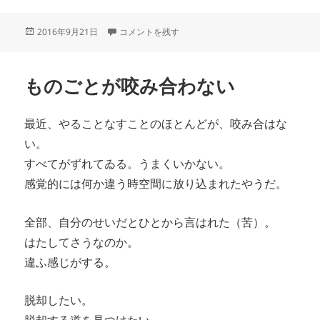
投
家も変 に
2016年9月21日
コメントを残す
稿
日:
ものごとが咬み合わない
最近、やることなすことのほとんどが、咬み合はな
い。
すべてがずれてゐる。うまくいかない。
感覚的には何か違う時空間に放り込まれたやうだ。
全部、自分のせいだとひとから言はれた（苦）。
はたしてさうなのか。
違ふ感じがする。
脱却したい。