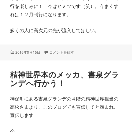
行を楽しみに！ 今はヒミツです（笑）。うまくす
れば１２月刊行になります。
多くの人に高次元の光が流入してほしい。
投
高次元の光が流入する に
2016年9月16日
コメントを残す
稿
日:
精神世界本のメッカ、書泉グラ
ンデへ行かう！
神保町にある書泉グランデの４階の精神世界担当の
高松さまより、このブログでも宣伝してと頼まれ、
宣伝します！
今、