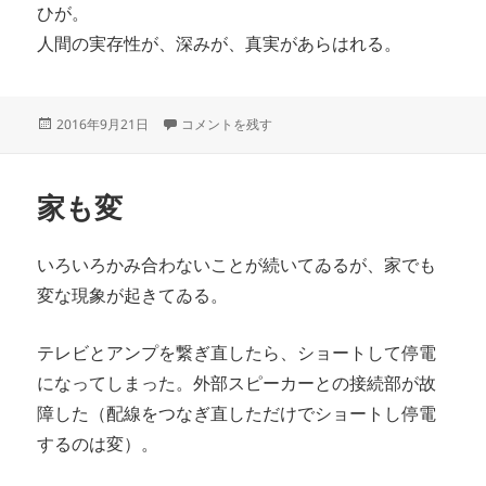
ひが。
人間の実存性が、深みが、真実があらはれる。
投
救はれないのが救ひである に
2016年9月21日
コメントを残す
稿
日:
家も変
いろいろかみ合わないことが続いてゐるが、家でも
変な現象が起きてゐる。
テレビとアンプを繋ぎ直したら、ショートして停電
になってしまった。外部スピーカーとの接続部が故
障した（配線をつなぎ直しただけでショートし停電
するのは変）。