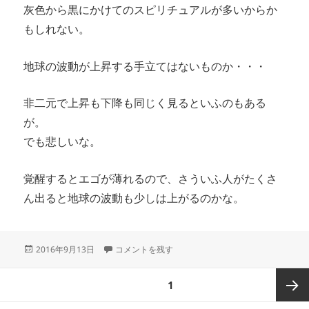
灰色から黒にかけてのスピリチュアルが多いからか
もしれない。
地球の波動が上昇する手立てはないものか・・・
非二元で上昇も下降も同じく見るといふのもある
が。
でも悲しいな。
覚醒するとエゴが薄れるので、さういふ人がたくさ
ん出ると地球の波動も少しは上がるのかな。
投
地球の波動は下がってゐる？ に
2016年9月13日
コメントを残す
稿
日:
投
ページ
1
稿
の