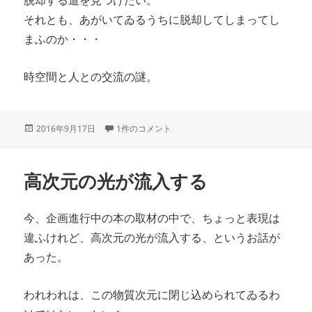
脱却する道を見つけたい。
それとも、あがいてゐるうちに脱却してしまってし
まふのか・・・
時空間と人との交流の謎。
投
ものごとが咬み合わない への
2016年9月17日
1件のコメント
稿
日:
高次元の光が流入する
今、企画進行中の本の取材の中で、ちょっと表現は
違ふけれど、高次元の光が流入する、というお話が
あった。
われわれは、この物質次元に閉じ込められてゐるわ