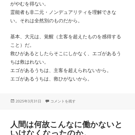
がやむを得ない。
霊能者も非二元・ノンデュアリティを理解できな
い。それは全然別のものだから。
基本、大元は、覚醒（主客を超えたものを感得する
こと）だ。
救ひがあるとしたらそこにしかなく、エゴがあるう
ちは救はれない。
エゴがあるうちは、主客を超えられないから。
エゴがあるうちは、救ひがないから。
投
仏教の流れ に
2025年3月31日
コメントを残す
稿
日:
人間は何故こんなに働かないと
いけなくなったのか。