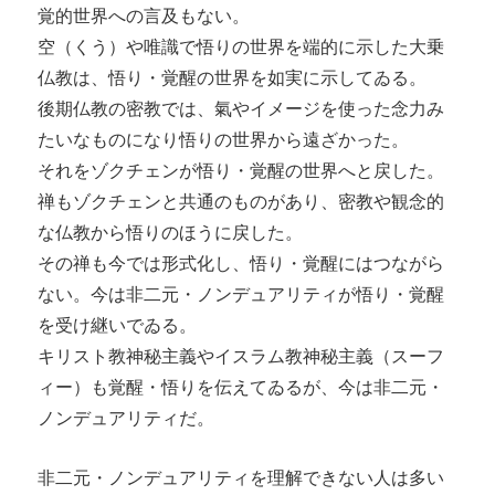
覚的世界への言及もない。
空（くう）や唯識で悟りの世界を端的に示した大乗
仏教は、悟り・覚醒の世界を如実に示してゐる。
後期仏教の密教では、氣やイメージを使った念力み
たいなものになり悟りの世界から遠ざかった。
それをゾクチェンが悟り・覚醒の世界へと戻した。
禅もゾクチェンと共通のものがあり、密教や観念的
な仏教から悟りのほうに戻した。
その禅も今では形式化し、悟り・覚醒にはつながら
ない。今は非二元・ノンデュアリティが悟り・覚醒
を受け継いでゐる。
キリスト教神秘主義やイスラム教神秘主義（スーフ
ィー）も覚醒・悟りを伝えてゐるが、今は非二元・
ノンデュアリティだ。
非二元・ノンデュアリティを理解できない人は多い