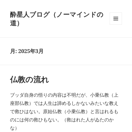
酔星人ブログ（ノーマインドの
道）
メニュ
ーとウ
ィジェ
ット
月:
2025年3月
仏教の流れ
ブッダ自身の悟りの内容は不明だが、小乗仏教（上
座部仏教）では人生は諦めるしかないみたいな教え
で救ひはない。原始仏教（小乗仏教）と言はれるも
のには何の救ひもない。（救はれた人がゐたのか
な）