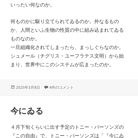
いったい何なのか。
何ものかに駆り立てられてゐるのか。外なるもの
か、人間といふ生物の性質の中に組み込まれてゐる
ものなのか。
一旦組織化されてしまったら、まっしぐらなのか。
シュメール（チグリス・ユーフラテス文明）から始
まり、世界中にこのシステムが広まったのか。
投
人間は何故こんなに働かないといけなくなったのか。
2025年3月8日
4件のコメント
稿
日:
今にゐる
４月下旬くらいに出す予定のトニー・パーソンズの
『この自由』で、トニー・パーソンズは「『今にゐ