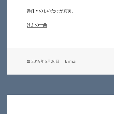
赤裸々のものだけが真実。
けふの一曲
投
作
2019年6月26日
imai
稿
成
日:
者