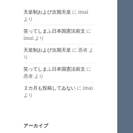
天皇制および次期天皇
に
imai
より
笑ってしまふ日本国憲法前文
に
imai
より
天皇制および次期天皇
に
愚者
よ
り
笑ってしまふ日本国憲法前文
に
愚者
より
２カ月も投稿してゐない
に
imai
より
アーカイブ