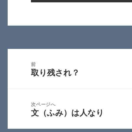
投
稿
前
取り残され？
ナ
前
ビ
の
ゲ
投
ー
稿:
次ページへ
シ
文（ふみ）は人なり
次
ョ
の
ン
投