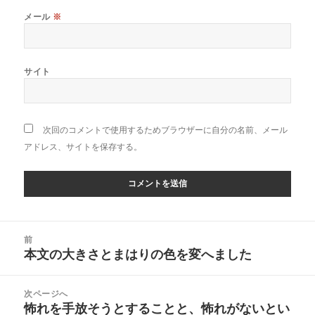
メール
※
サイト
次回のコメントで使用するためブラウザーに自分の名前、メール
アドレス、サイトを保存する。
投
前
稿
本文の大きさとまはりの色を変へました
前
ナ
の
ビ
投
次ページへ
ゲ
稿:
怖れを手放そうとすることと、怖れがないとい
次
ー