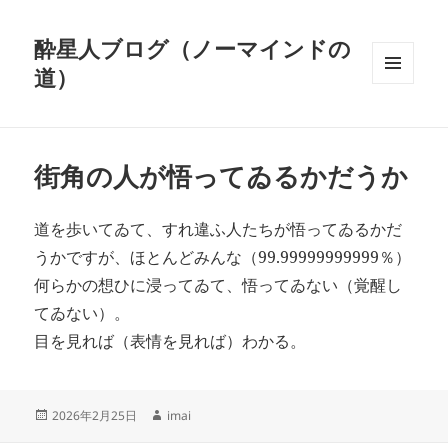
酔星人ブログ（ノーマインドの
道）
メニュ
ーとウ
ィジェ
ット
街角の人が悟ってゐるかだうか
道を歩いてゐて、すれ違ふ人たちが悟ってゐるかだ
うかですが、ほとんどみんな（99.99999999999％）
何らかの想ひに浸ってゐて、悟ってゐない（覚醒し
てゐない）。
目を見れば（表情を見れば）わかる。
投
作
2026年2月25日
imai
稿
成