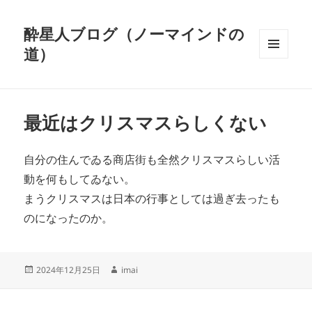
酔星人ブログ（ノーマインドの
道）
メニュ
ーとウ
ィジェ
ット
最近はクリスマスらしくない
自分の住んでゐる商店街も全然クリスマスらしい活
動を何もしてゐない。
まうクリスマスは日本の行事としては過ぎ去ったも
のになったのか。
投
作
2024年12月25日
imai
稿
成
日:
者