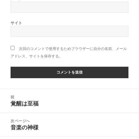
サイト
次回のコメントで使用するためブラウザーに自分の名前、メール
アドレス、サイトを保存する。
投
前
稿
覚醒は至福
前
ナ
の
ビ
投
次ページへ
ゲ
稿:
音楽の神様
次
ー
の
シ