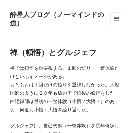
酔星人ブログ（ノーマインドの
道）
メニュ
ーとウ
ィジェ
ット
禅（頓悟）とグルジェフ
禅では頓悟を重要視する。１回の悟り・一瞥体験だ
けといふイメージがある。
もともとは１回だけの悟りを重視しなかった。大燈
国師のように２０年も橋の下で悟後の修行をした。
白隠禅師は最初の一瞥体験（小悟？大悟？）のあ
と、何度も小悟・大悟を繰り返した。
グルジェフは、自己想起（一瞥体験）を長年修練し