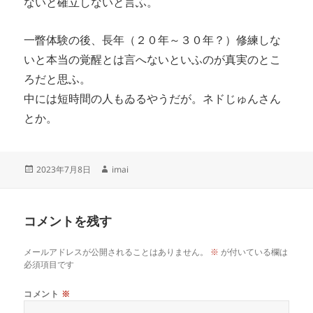
ないと確立しないと言ふ。
一瞥体験の後、長年（２０年～３０年？）修練しな
いと本当の覚醒とは言へないといふのが真実のとこ
ろだと思ふ。
中には短時間の人もゐるやうだが。ネドじゅんさん
とか。
投
作
2023年7月8日
imai
稿
成
日:
者
コメントを残す
メールアドレスが公開されることはありません。
※
が付いている欄は
必須項目です
コメント
※