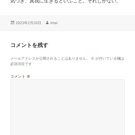
気づき、真我に生きるといふこと。それしかない。
投
作
2023年2月20日
imai
稿
成
日:
者
コメントを残す
メールアドレスが公開されることはありません。
※
が付いている欄は
必須項目です
コメント
※