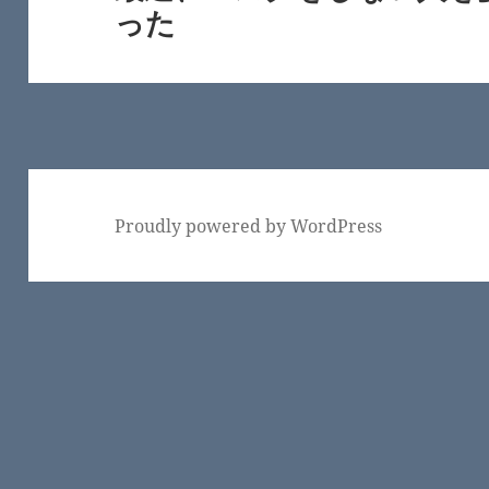
ョ
った
の
ン
投
稿:
Proudly powered by WordPress