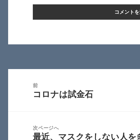
投
稿
前
コロナは試金石
ナ
前
ビ
の
ゲ
投
ー
稿:
次ページへ
シ
最近、マスクをしない人を
次