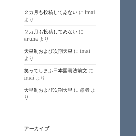
２カ月も投稿してゐない
に
imai
より
２カ月も投稿してゐない
に
aruna
より
天皇制および次期天皇
に
imai
より
笑ってしまふ日本国憲法前文
に
imai
より
天皇制および次期天皇
に
愚者
よ
り
アーカイブ