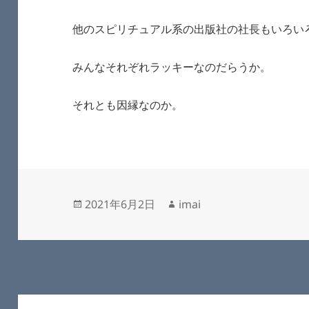
他のスピリチュアル系の出版社の社長もいろい
みんなそれぞれラッキーなのだらうか。
それとも因縁なのか。
投
作
2021年6月2日
imai
稿
成
日:
者