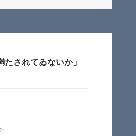
満たされてゐないか」
？