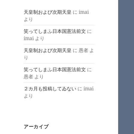
天皇制および次期天皇
に
imai
より
笑ってしまふ日本国憲法前文
に
imai
より
天皇制および次期天皇
に
愚者
よ
り
笑ってしまふ日本国憲法前文
に
愚者
より
２カ月も投稿してゐない
に
imai
より
アーカイブ