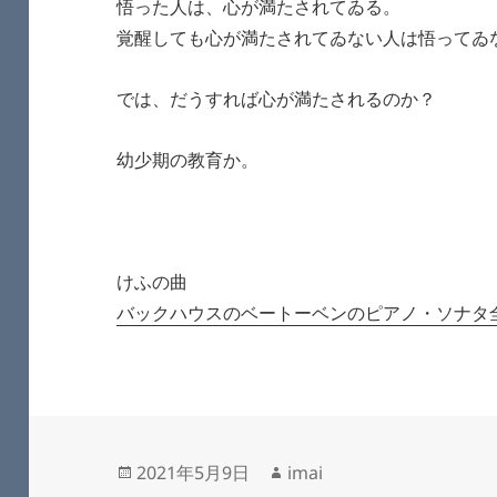
悟った人は、心が満たされてゐる。
覚醒しても心が満たされてゐない人は悟ってゐ
では、だうすれば心が満たされるのか？
幼少期の教育か。
けふの曲
バックハウスのベートーベンのピアノ・ソナタ
投
作
2021年5月9日
imai