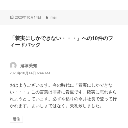
投
作
2020年10月14日
imai
稿
成
日:
者
「着実にしかできない・・・」への10件のフ
ィードバック
鬼塚美知
よ
り:
2020年10月14日 6:44 AM
おはようございます。今の時代に「着実にしかできな
い・・・」この言葉は非常に貴重です。確実に忘れさら
れようとしています。必ずや粘りの今井社長で登って行
かれます。よいしょではなく。失礼致しました。
返信