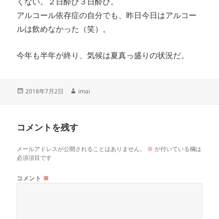
くない。２日酔ひ３日酔ひ。
アルコール依存症の自分でも、昨日今日はアルコー
ルは飲めなかった（笑）。
今年も半年が終り、気候は夏真っ盛りの状況だ。
投
作
2018年7月2日
imai
稿
成
日:
者
コメントを残す
メールアドレスが公開されることはありません。
※
が付いている欄は
必須項目です
コメント
※