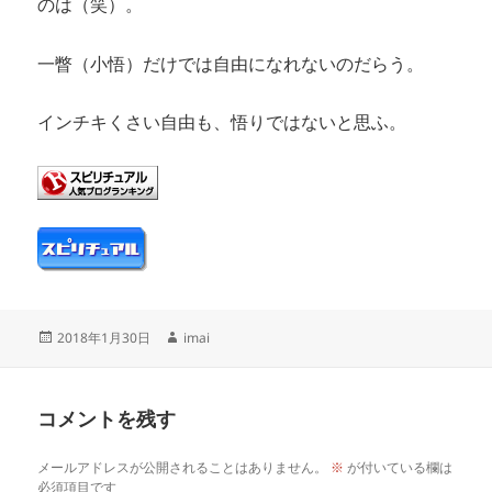
のは（笑）。
一瞥（小悟）だけでは自由になれないのだらう。
インチキくさい自由も、悟りではないと思ふ。
投
作
2018年1月30日
imai
稿
成
日:
者
コメントを残す
メールアドレスが公開されることはありません。
※
が付いている欄は
必須項目です