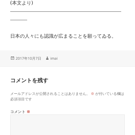
(本文より)
———————————————————————
———–
日本の人々にも認識が広まることを願ってゐる。
投
作
2017年10月7日
imai
稿
成
日:
者
コメントを残す
メールアドレスが公開されることはありません。
※
が付いている欄は
必須項目です
コメント
※