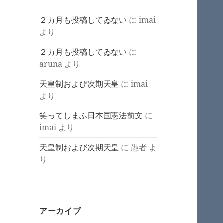
２カ月も投稿してゐない
に
imai
より
２カ月も投稿してゐない
に
aruna
より
天皇制および次期天皇
に
imai
より
笑ってしまふ日本国憲法前文
に
imai
より
天皇制および次期天皇
に
愚者
よ
り
アーカイブ