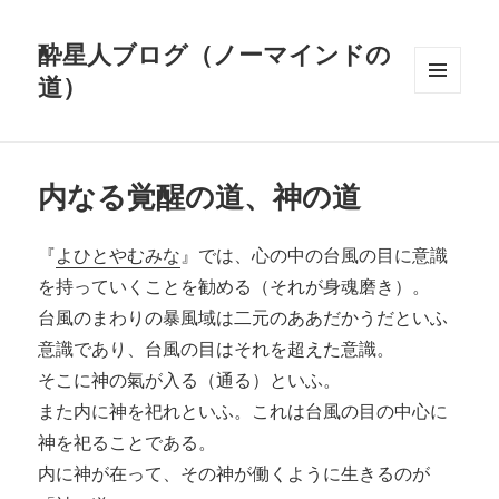
酔星人ブログ（ノーマインドの
道）
メニュ
ーとウ
ィジェ
ット
内なる覚醒の道、神の道
『
よひとやむみな
』では、心の中の台風の目に意識
を持っていくことを勧める（それが身魂磨き）。
台風のまわりの暴風域は二元のああだかうだといふ
意識であり、台風の目はそれを超えた意識。
そこに神の氣が入る（通る）といふ。
また内に神を祀れといふ。これは台風の目の中心に
神を祀ることである。
内に神が在って、その神が働くように生きるのが