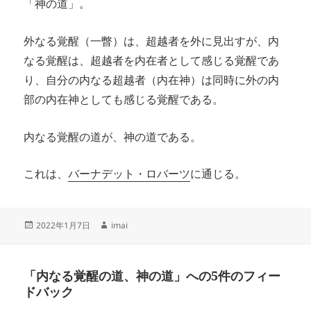
「神の道」。
外なる覚醒（一瞥）は、超越者を外に見出すが、内
なる覚醒は、超越者を内在者として感じる覚醒であ
り、自分の内なる超越者（内在神）は同時に外の内
部の内在神としても感じる覚醒である。
内なる覚醒の道が、神の道である。
これは、
バーナデット・ロバーツ
に通じる。
投
作
2022年1月7日
imai
稿
成
日:
者
「内なる覚醒の道、神の道」への5件のフィー
ドバック