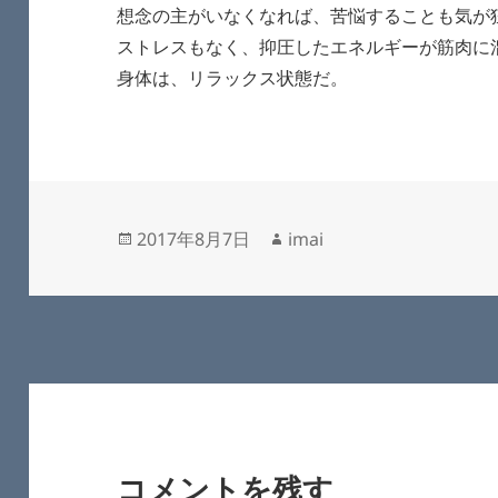
想念の主がいなくなれば、苦悩することも気が
ストレスもなく、抑圧したエネルギーが筋肉に
身体は、リラックス状態だ。
投
作
2017年8月7日
imai
稿
成
日:
者
コメントを残す