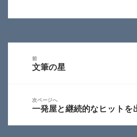
投
稿
前
文筆の星
ナ
前
ビ
の
ゲ
投
ー
稿:
次ページへ
シ
一発屋と継続的なヒットを
次
ョ
の
ン
投
稿: