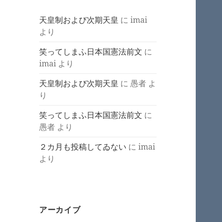
天皇制および次期天皇
に
imai
より
笑ってしまふ日本国憲法前文
に
imai
より
天皇制および次期天皇
に
愚者
よ
り
笑ってしまふ日本国憲法前文
に
愚者
より
２カ月も投稿してゐない
に
imai
より
アーカイブ