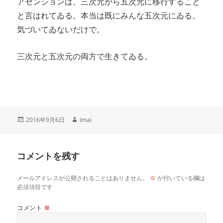
アセンションは、三次元から五次元に移行すること
と言はれてゐる。本当は既にみんな五次元にゐる。
気づいてゐないだけで。
三次元と五次元の両方で生きてゐる。
投
作
2016年9月6日
imai
稿
成
日:
者
コメントを残す
メールアドレスが公開されることはありません。
※
が付いている欄は
必須項目です
コメント
※