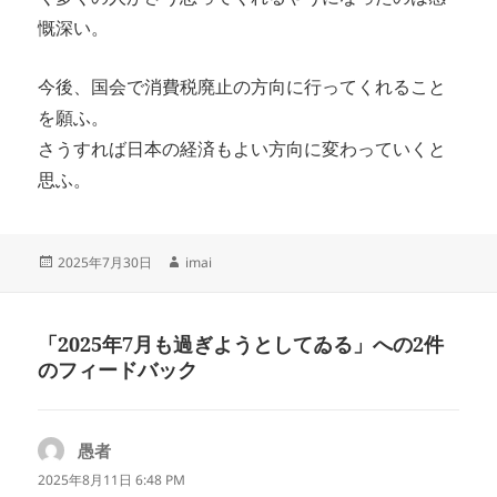
慨深い。
今後、国会で消費税廃止の方向に行ってくれること
を願ふ。
さうすれば日本の経済もよい方向に変わっていくと
思ふ。
投
作
2025年7月30日
imai
稿
成
日:
者
「2025年7月も過ぎようとしてゐる」への2件
のフィードバック
愚者
よ
り:
2025年8月11日 6:48 PM