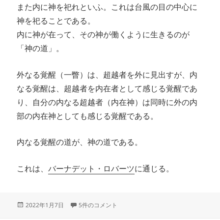
また内に神を祀れといふ。これは台風の目の中心に
神を祀ることである。
内に神が在って、その神が働くように生きるのが
「神の道」。
外なる覚醒（一瞥）は、超越者を外に見出すが、内
なる覚醒は、超越者を内在者として感じる覚醒であ
り、自分の内なる超越者（内在神）は同時に外の内
部の内在神としても感じる覚醒である。
内なる覚醒の道が、神の道である。
これは、
バーナデット・ロバーツ
に通じる。
投
内なる覚醒の道、神の道 への
2022年1月7日
5件のコメント
稿