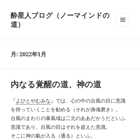
酔星人ブログ（ノーマインドの
道）
メニュ
ーとウ
ィジェ
ット
月:
2022年1月
内なる覚醒の道、神の道
『
よひとやむみな
』では、心の中の台風の目に意識
を持っていくことを勧める（それが身魂磨き）。
台風のまわりの暴風域は二元のああだかうだといふ
意識であり、台風の目はそれを超えた意識。
そこに神の氣が入る（通る）といふ。