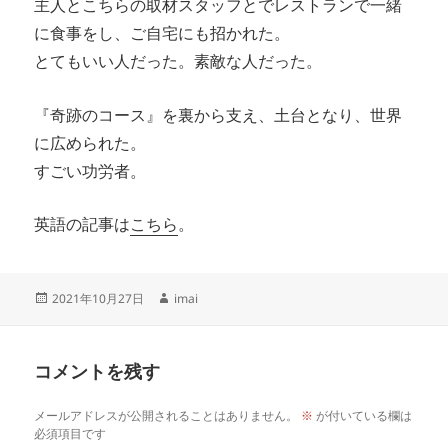
主人とこちらの取材スタッフとでレストランで一緒
に食事をし、ご自宅にも招かれた。
とてもいい人だった。素敵な人だった。
『奇跡のコース』を裏から支え、土台となり、世界
に広められた。
すごい功労者。
英語の記事は
こちら
。
投
作
2021年10月27日
imai
稿
成
日:
者
コメントを残す
メールアドレスが公開されることはありません。
※
が付いている欄は
必須項目です