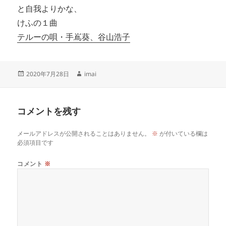
と自我よりかな、
けふの１曲
テルーの唄・手嶌葵、谷山浩子
投
作
2020年7月28日
imai
稿
成
日:
者
コメントを残す
メールアドレスが公開されることはありません。
※
が付いている欄は
必須項目です
コメント
※