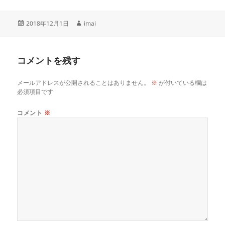
投
作
2018年12月1日
imai
稿
成
日:
者
コメントを残す
メールアドレスが公開されることはありません。
※
が付いている欄は
必須項目です
コメント
※