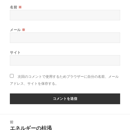
名前
※
メール
※
サイト
次回のコメントで使用するためブラウザーに自分の名前、メール
アドレス、サイトを保存する。
投
前
稿
エネルギーの枯渇
前