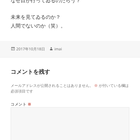
なぜ目が行ってゐるのだらう？
未来を見てゐるのか？
人間でないのか（笑）。
投
作
2017年10月18日
imai
稿
成
日:
者
コメントを残す
メールアドレスが公開されることはありません。
※
が付いている欄は
必須項目です
コメント
※