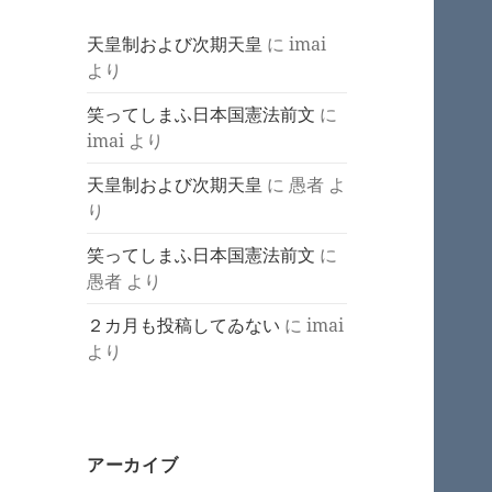
天皇制および次期天皇
に
imai
より
笑ってしまふ日本国憲法前文
に
imai
より
天皇制および次期天皇
に
愚者
よ
り
笑ってしまふ日本国憲法前文
に
愚者
より
２カ月も投稿してゐない
に
imai
より
アーカイブ