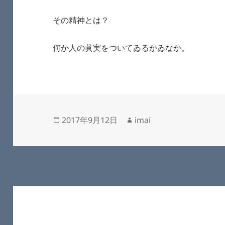
その精神とは？
何か人の眞実をついてゐるかゐなか。
投
作
2017年9月12日
imai
稿
成
日:
者