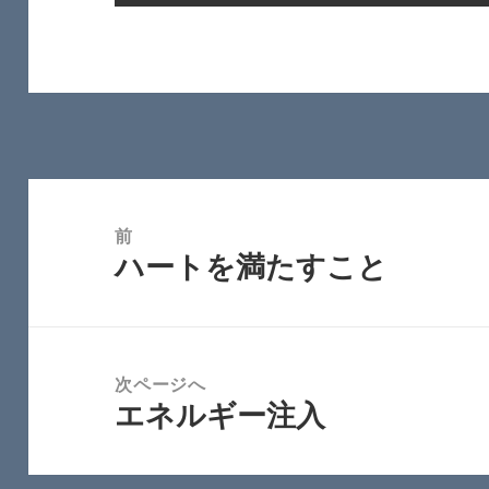
投
稿
前
ハートを満たすこと
ナ
前
ビ
の
ゲ
投
ー
稿:
次ページへ
シ
エネルギー注入
次
ョ
の
ン
投