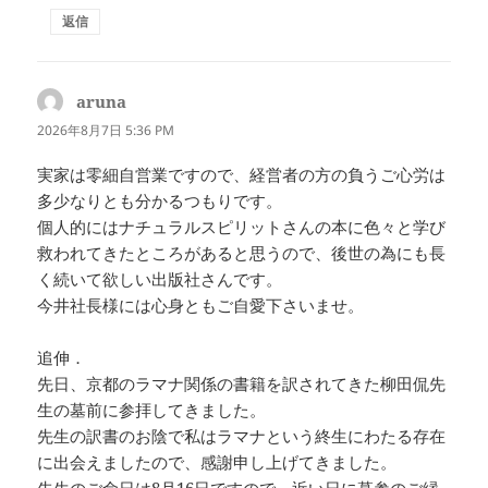
返信
aruna
よ
り:
2026年8月7日 5:36 PM
実家は零細自営業ですので、経営者の方の負うご心労は
多少なりとも分かるつもりです。
個人的にはナチュラルスピリットさんの本に色々と学び
救われてきたところがあると思うので、後世の為にも長
く続いて欲しい出版社さんです。
今井社長様には心身ともご自愛下さいませ。
追伸．
先日、京都のラマナ関係の書籍を訳されてきた柳田侃先
生の墓前に参拝してきました。
先生の訳書のお陰で私はラマナという終生にわたる存在
に出会えましたので、感謝申し上げてきました。