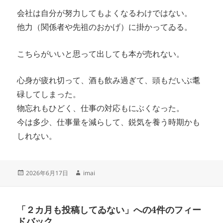
会社は自分が努力してもよくなるわけではない。
他力（関係者や先祖のおかげ）に掛かってゐる。
こちらがいいと思って出しても本が売れない。
心身が疲れ切って、酒も飲み過ぎて、頭もだいぶ耄
碌してしまった。
物忘れもひどく、仕事の対応もにぶくなった。
今は多少、仕事量を減らして、鋭気を養う時期かも
しれない。
投
作
2026年6月17日
imai
稿
成
日:
者
「２カ月も投稿してゐない」への4件のフィー
ドバック